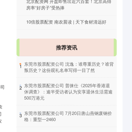
北京配资网 开盘即售出近六百套！北京高得
房率“好房子”受热捧
10倍股票配资 南农晨读 | 天下食材清远好
推荐资讯
​东莞市股票配资公司 沈逸：谁尊重历史？谁背
1
叛历史？这份观礼名单写得一目了然
​东莞市股票配资公司 普徕仕《2025年香港退
公司
2
休调查》：逾半受访者认为安享退休生活需逾
500万港元
农
​东莞市股票配资公司 7月20日唐山燕钢废钢价
司
3
格：重型一2460
农