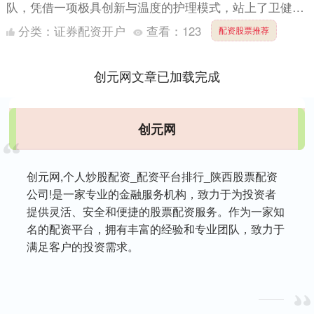
队，凭借一项极具创新与温度的护理模式，站上了卫健行
业青年创新领域的领奖台。 近日，“创青春”第二届全国卫
分类：
证券配资开户
查看：
123
配资股票推荐
生健....
创元网文章已加载完成
创元网
创元网,个人炒股配资_配资平台排行_陕西股票配资
公司!是一家专业的金融服务机构，致力于为投资者
提供灵活、安全和便捷的股票配资服务。作为一家知
名的配资平台，拥有丰富的经验和专业团队，致力于
满足客户的投资需求。