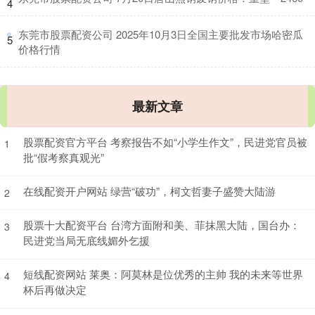
4
​东莞市股票配资公司 2025年10月3日全国主要批发市场哈密瓜
5
价格行情
最新文章
股票配资官方平台 考察报告不如“小学生作文”，民进党官员被
1
批“假考察真观光”
在线配资开户网站 绿营“破功”，柯文哲妻子盛赞大陆游
2
股票十大配资平台 台湾方面附和美、菲抹黑大陆，国台办：
3
民进党当局无底线媚外乞援
短线配资网站 莱奥：阿莫林是位优秀的主帅 我的未来等世界
4
杯后再做决定