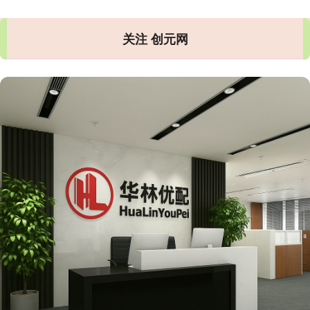
关注 创元网